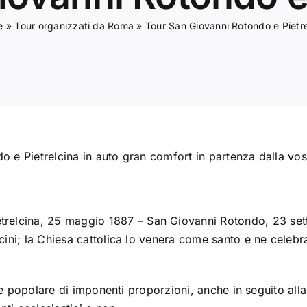
e
»
Tour organizzati da Roma
»
Tour San Giovanni Rotondo e Pietre
do e Pietrelcina in auto gran comfort in partenza dalla v
etrelcina
,
25 maggio
1887
–
San Giovanni Rotondo
,
23 se
cini
; la
Chiesa cattolica
lo venera come
santo
e ne celebra
ne popolare di imponenti proporzioni, anche in seguito all