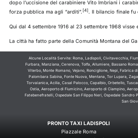
dopo l’uccisione del carabiniere Vito Imbriani i carabi
[4]
forza pubblica ma agli “arditi”.
. Il bilancio finale fu
Qui dal 4 settembre
1916
al 23 settembre
1968
visse 
La città ha fatto parte della
Comunità Montana del Ga
Alcune Località Servite: Roma, Ladispoli, Civitavecchia, Fium
Furbara, Manziana, Cerenova, Tolfa, Allumiere, Bassano Roma
Viterbo, Monte Romano, Vejano, Ronciglione, Nepi, Fabrica d
Palombara Sabina, Fonte Nuova, Mentana, Tor Lupara, Zagarolo
Torvaianica, Acilia, Casal Palocco, Capalbio, Orbetello, Tusca
Ostia, Aeroporto di Fiumicino, Aeroporto di Ciampino, Aerop
Fatebenefratelli, Ospedale San Filippo Neri, Ospedale Sandro Pe
San Giova
PRONTO TAXI LADISPOLI
Piazzale Roma