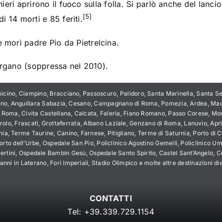
nieri aprirono il fuoco sulla folla. Si parlò anche del lan
[5]
 di 14 morti e 85 feriti.
e morì
padre Pio da Pietrelcina
.
rgano
(soppressa nel 2010).
icino, Ciampino, Bracciano, Passoscuro, Palidoro, Santa Marinella, Santa Sev
no, Anguillara Sabazia, Cesano, Campagnano di Roma, Pomezia, Ardea, Macc
i Roma, Civita Castellana, Calcata, Faleria, Fiano Romano, Passo Corese, Mor
, Frascati, Grottaferrata, Albano Laziale, Genzano di Roma, Lanuvio, Aprili
nia, Terme Taurine, Canino, Farnese, Pitigliano, Terme di Saturnia, Porto di C
orto dell’Urbe, Ospedale San Pio, Policlinico Agostino Gemelli, Policlinico U
rtini, Ospedale Bambin Gesù, Ospedale Santo Spirito, Castel Sant’Angelo, Colo
nni in Laterano, Fori Imperiali, Stadio Olimpico e molte altre destinazioni di
CONTATTI
Tel:
+39.339.729.1154