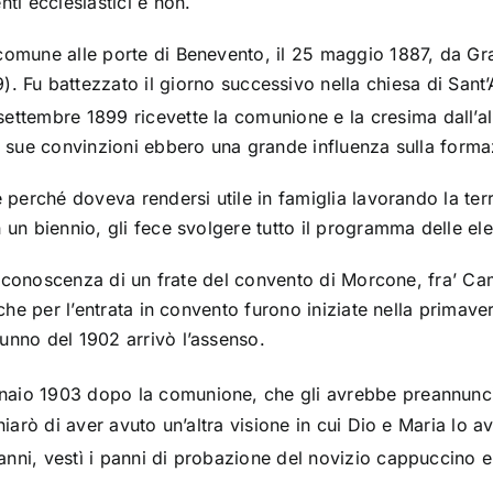
ti ecclesiastici e non.
comune alle porte di
Benevento
, il 25 maggio
1887
, da Gr
9
). Fu
battezzato
il giorno successivo nella chiesa di
Sant
7 settembre 1899 ricevette la
comunione
e la
cresima
dall’a
 sue convinzioni ebbero una grande influenza sulla formazi
e perché doveva rendersi utile in famiglia lavorando la te
 un biennio, gli fece svolgere tutto il programma delle elem
la conoscenza di un frate del convento di
Morcone
, fra’ Ca
che per l’entrata in convento furono iniziate nella primave
unno del 1902 arrivò l’assenso.
nnaio
1903
dopo la comunione, che gli avrebbe preannunci
hiarò di aver avuto un’altra visione in cui Dio e Maria lo 
anni, vestì i
panni di probazione
del novizio cappuccino e 