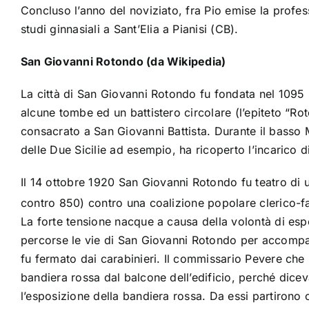
Concluso l’anno del noviziato, fra Pio emise la profes
studi
ginnasiali
a
Sant’Elia a Pianisi
(
CB
).
San Giovanni Rotondo (da Wikipedia)
La città di San Giovanni Rotondo fu fondata nel
1095
alcune tombe ed un battistero circolare (l’epiteto “R
consacrato a
San Giovanni Battista
. Durante il basso
delle Due Sicilie
ad esempio, ha ricoperto l’incarico di
Il 14 ottobre
1920
San Giovanni Rotondo fu teatro di un
contro 850) contro una coalizione popolare clerico-
La forte tensione nacque a causa della volontà di esp
percorse le vie di San Giovanni Rotondo per accompagn
fu fermato dai carabinieri. Il commissario Pevere che 
bandiera rossa dal balcone dell’edificio, perché diceva
l’esposizione della bandiera rossa. Da essi partirono o