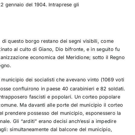
 22 gennaio del
1904
. Intraprese gli
; di questo borgo restano dei segni visibili, come
inato al culto di
Giano
, Dio bifronte, e in seguito fu
rganizzazione economica del Meridione; sotto il
Regno
egno.
n municipio dei
socialisti
che avevano vinto (1069 voti
sse confluirono in paese 40 carabinieri e 82 soldati.
ontrapposero
fascisti
e
popolari
. Un corteo popolare
comune. Ma davanti alle porte del municipio il corteo
, nel prendere possesso del municipio, esponessero la
nale. Gli “arditi” erano decisi anch’essi a impedire
rugli: simultaneamente dal balcone del municipio,