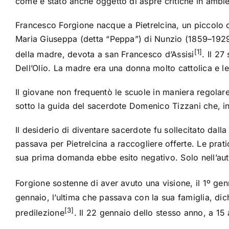
come è stato anche oggetto di aspre critiche in ambien
Francesco Forgione nacque a Pietrelcina, un piccolo 
Maria Giuseppa (detta “Peppa”) di Nunzio (
1859
–
192
[1]
della madre, devota a san
Francesco d’Assisi
. Il 2
Dell’Olio
. La madre era una donna molto cattolica e le
Il giovane non frequentò le scuole in maniera regolar
sotto la guida del sacerdote
Domenico Tizzani
che, in
Il desiderio di diventare sacerdote fu sollecitato dal
passava per Pietrelcina a raccogliere offerte. Le prati
sua prima domanda ebbe esito negativo. Solo nell’aut
Forgione sostenne di aver avuto una visione, il 1º ge
gennaio, l’ultima che passava con la sua famiglia, dic
[3]
predilezione
. Il 22 gennaio dello stesso anno, a 15 