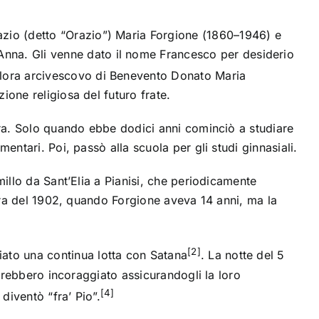
azio (detto “Orazio”) Maria Forgione (
1860
–
1946
) e
’Anna
. Gli venne dato il nome Francesco per desiderio
llora
arcivescovo di Benevento
Donato Maria
one religiosa del futuro frate.
rra. Solo quando ebbe dodici anni cominciò a studiare
entari. Poi, passò alla scuola per gli studi ginnasiali.
millo da Sant’Elia a Pianisi, che periodicamente
ra del
1902
, quando Forgione aveva 14 anni, ma la
[2]
ato una continua lotta con
Satana
. La notte del 5
avrebbero incoraggiato assicurandogli la loro
[4]
diventò “fra’ Pio”.