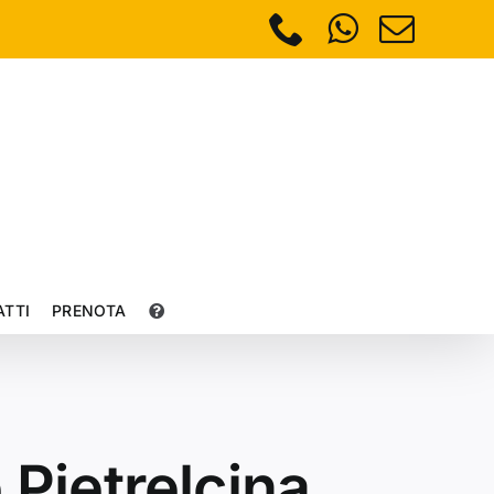
Phone
WhatsAp
Emai
TTI
PRENOTA
Pietrelcina