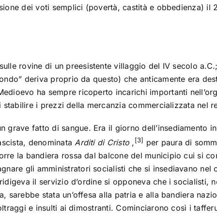
sione dei voti semplici (povertà, castità e obbedienza) il
sulle rovine di un preesistente villaggio del IV secolo a.C.
otondo” deriva proprio da questo) che anticamente era dest
 Medioevo ha sempre ricoperto incarichi importanti nell’o
 stabilire i prezzi della mercanzia commercializzata nel r
 grave fatto di sangue. Era il giorno dell’insediamento i
[3]
fascista, denominata
Arditi di Cristo
,
per paura di sommo
orre la
bandiera rossa
dal balcone del municipio cui si c
are gli amministratori socialisti che si insediavano nel 
ridigeva il servizio d’ordine si opponeva che i socialisti
, sarebbe stata un’offesa alla patria e alla bandiera nazio
ltraggi e insulti ai dimostranti. Cominciarono così i taffe